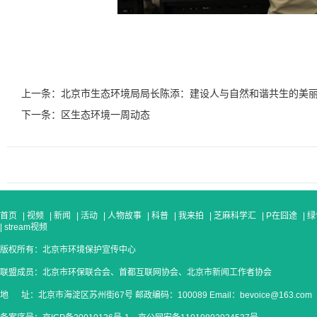
上一条：北京市生态环境局局长陈添：建设人与自然和谐共生的美
下一条：区生态环境一周动态
首页
|
视频
|
新闻
|
活动
|
人物故事
|
科普
|
我来拍
|
芝麻科学汇
|
P在囧途
|
绿
|
stream视频
版权所有：北京市环境保护宣传中心
联盟成员：北京市环保联合会、首都互联网协会、北京市新闻工作者协会
地 址：北京市海淀区苏州街67号 邮政编码：100089 Email：bevoice@163.com