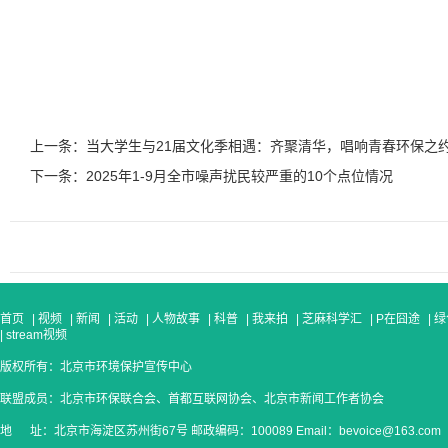
上一条：当大学生与21届文化季相遇：齐聚清华，唱响青春环保之
下一条：2025年1-9月全市噪声扰民较严重的10个点位情况
首页
|
视频
|
新闻
|
活动
|
人物故事
|
科普
|
我来拍
|
芝麻科学汇
|
P在囧途
|
绿
|
stream视频
版权所有：北京市环境保护宣传中心
联盟成员：北京市环保联合会、首都互联网协会、北京市新闻工作者协会
地 址：北京市海淀区苏州街67号 邮政编码：100089 Email：bevoice@163.com