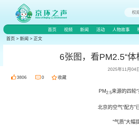
首页
视频
新闻
活动
人物故事
首页
>
新闻
> 正文
6张图，看PM2.5“体
2025年11月04
3806
0
收藏
PM
来源的四轮“
2.5
北京的空气“配方”
“气质”大幅