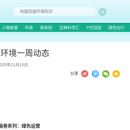
人物故事
科普
我来拍
芝麻科学汇
P在囧途
绿色出行
态环境一周动态
2025年11月10日
分享
画卷系列：绿色运营