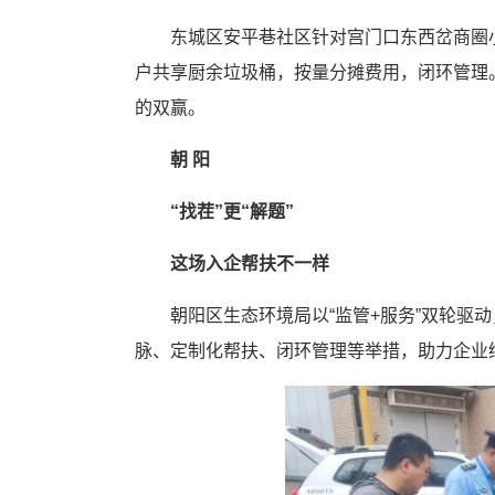
东城区安平巷社区针对宫门口东西岔商圈
户共享厨余垃圾桶，按量分摊费用，闭环管理
的双赢。
朝 阳
“找茬”更“解题”
这场入企帮扶不一样
朝阳区生态环境局以“监管+服务”双轮驱
脉、定制化帮扶、闭环管理等举措，助力企业