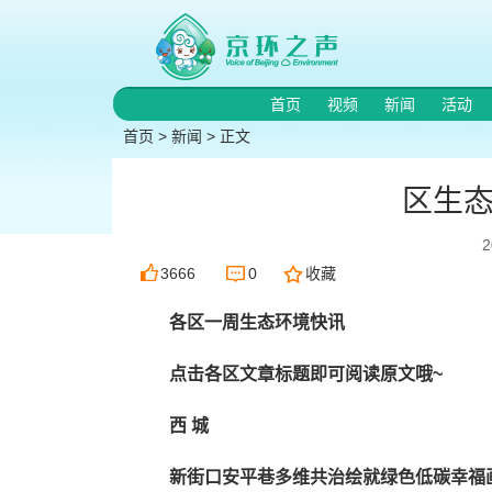
首页
视频
新闻
活动
首页
>
新闻
> 正文
区生
3666
0
收藏
各区一周生态环境快讯
点击各区文章标题即可阅读原文哦~
西 城
新街口安平巷多维共治绘就绿色低碳幸福