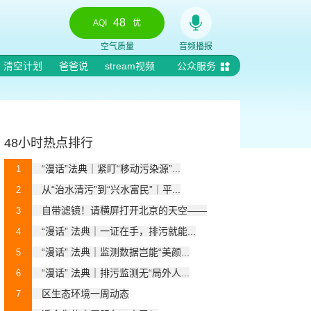
48
AQI
优
空气质量
音频播报
清空计划
爸爸说
stream视频
公众服务
48小时热点排行
“漫话”法典｜紧盯“移动污染源”...
1
从“治水清污”到“兴水富民”｜平...
2
自带滤镜！请横屏打开北京的天空——
3
“漫话” 法典｜一证在手，排污就能...
4
“漫话” 法典｜监测数据岂能“美颜...
5
“漫话” 法典｜排污监测无“局外人...
6
区生态环境一周动态
7