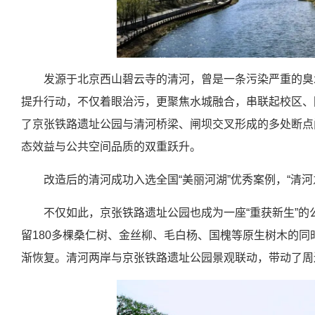
发源于北京西山碧云寺的清河，曾是一条污染严重的臭水
提升行动，不仅着眼治污，更聚焦水城融合，串联起校区、
了京张铁路遗址公园与清河桥梁、闸坝交叉形成的多处断点
态效益与公共空间品质的双重跃升。
改造后的清河成功入选全国“美丽河湖”优秀案例，“清河
不仅如此，京张铁路遗址公园也成为一座“重获新生”的公
留180多棵桑仁树、金丝柳、毛白杨、国槐等原生树木的同
渐恢复。清河两岸与京张铁路遗址公园景观联动，带动了周