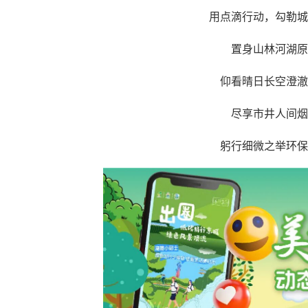
用点滴行动，勾勒城
置身山林河湖原
仰看晴日长空澄澈
尽享市井人间烟
躬行细微之举环保