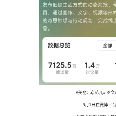
#美丽北京范儿
# 图
6月1日在微博平