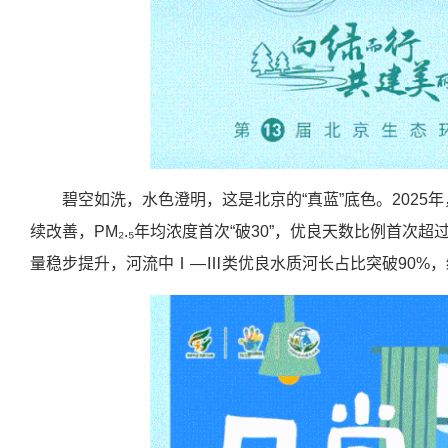
碧空如洗，水色澄明，这是北京的“真蓝”底色。202
续改善，PM₂.₅年均浓度首次“破30”，优良天数比例首次
量稳步提升，河流中Ⅰ—Ⅲ类优良水质河长占比突破90%