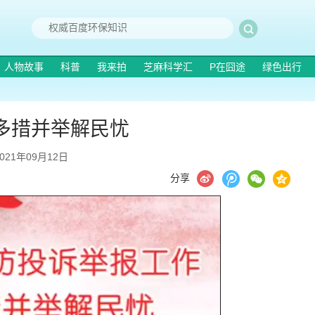
人物故事
科普
我来拍
芝麻科学汇
P在囧途
绿色出行
多措并举解民忧
2021年09月12日
分享