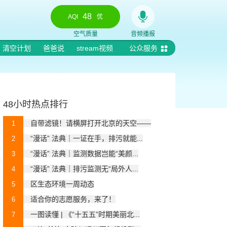
48
AQI
优
空气质量
音频播报
清空计划
爸爸说
stream视频
公众服务
48小时热点排行
自带滤镜！请横屏打开北京的天空——
1
“漫话” 法典｜一证在手，排污就能...
2
“漫话” 法典｜监测数据岂能“美颜...
3
“漫话” 法典｜排污监测无“局外人...
4
区生态环境一周动态
5
适合你的志愿服务，来了！
6
一图读懂 | 《“十五五”时期美丽北...
7