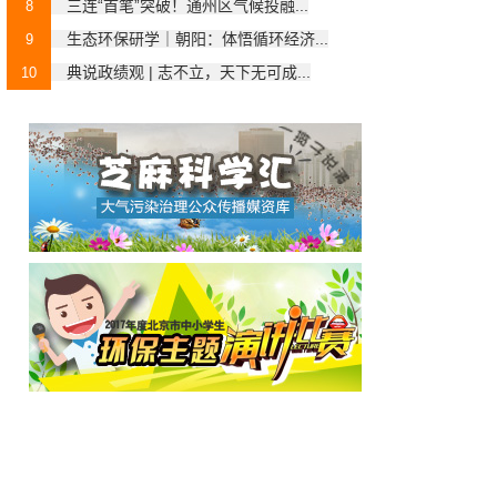
三连“首笔”突破！通州区气候投融...
8
生态环保研学｜朝阳：体悟循环经济...
9
典说政绩观 | 志不立，天下无可成...
10