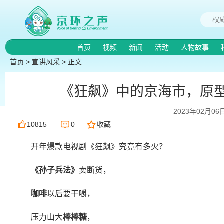
首页
视频
新闻
活动
人物故事
首页
>
宣讲风采
> 正文
《狂飙》中的京海市，原
2023年02月06
10815
0
收藏
开年爆款电视剧《狂飙》究竟有多火？
《孙子兵法》
卖断货，
咖啡
以后要干嚼，
压力山大
棒棒糖
，