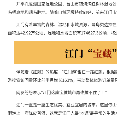
开平孔雀湖国家湿地公园、台山市镇海湾红树林湿地公
鸟栖息地和观鸟胜地。随着自然环境持续向好，前来江门市“
江门有着丰富的森林、湿地和水域资源，是鸟类选择在
面积达42.92万公顷，湿地和水域面积有174627.3公顷
伴随着《狂飙》的热度，“江门游”也在一路狂飙。根
游搜索访问量环比前半月增长163%，带动整体旅游订单量环
网友纷纷表示“江门这座宝藏城市再也藏不住了！”
江门一直是一座生态优美、宜业宜居的城市。这里依山
暇泡上一壶陈皮普洱，这就是江门人最“地道”最寻常的生活