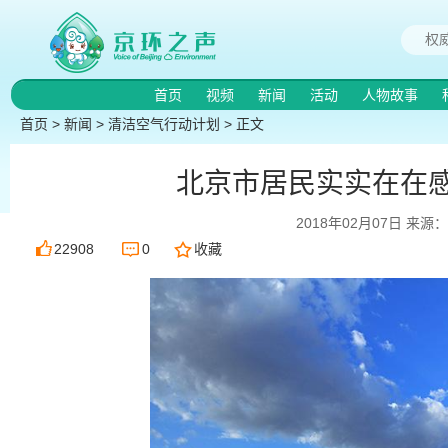
首页
视频
新闻
活动
人物故事
首页
>
新闻
>
清洁空气行动计划
> 正文
北京市居民实实在在
2018年02月07日 来
22908
0
收藏