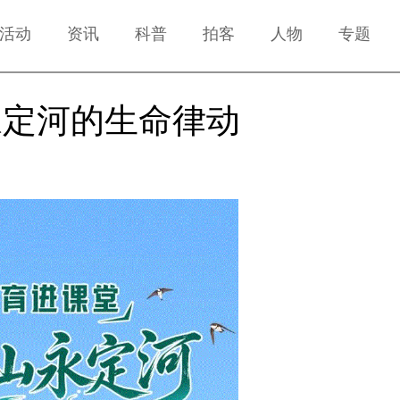
活动
资讯
科普
拍客
人物
专题
永定河的生命律动