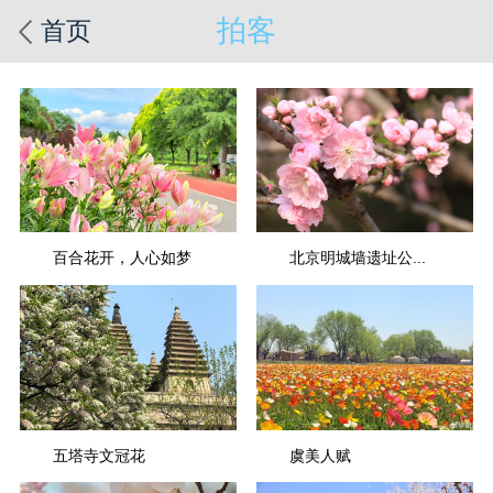
拍客
首页
百合花开，人心如梦
北京明城墙遗址公...
五塔寺文冠花
虞美人赋