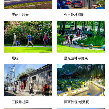
美丽世园会
秀里乾坤组图
晨练
晨光园林寻健康
三眼井胡同
潭西胜境“感受夏...