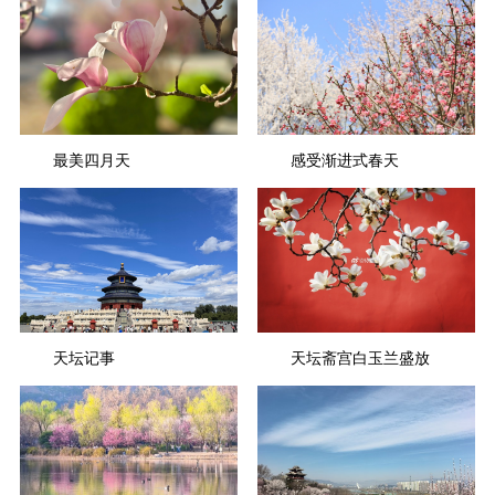
最美四月天
感受渐进式春天
天坛记事
天坛斋宫白玉兰盛放