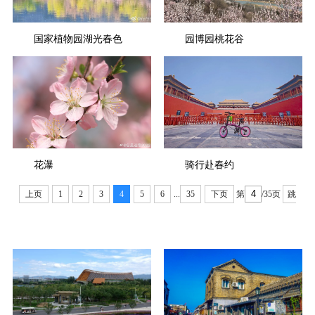
国家植物园湖光春色
园博园桃花谷
花瀑
骑行赴春约
上页
1
2
3
4
5
6
...
35
下页
第
/35页
跳
转