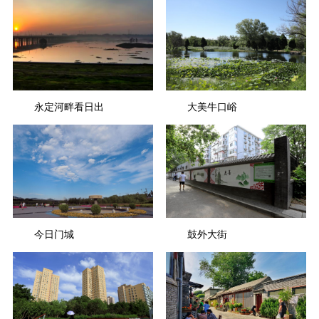
永定河畔看日出
大美牛口峪
今日门城
鼓外大街
黄楠
黄楠