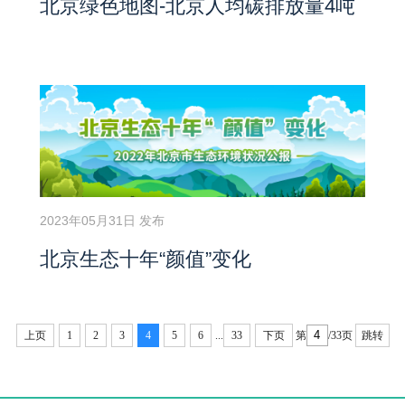
北京绿色地图-北京人均碳排放量4吨
2023年05月31日 发布
北京生态十年“颜值”变化
上页
1
2
3
4
5
6
...
33
下页
第
/33页
跳转