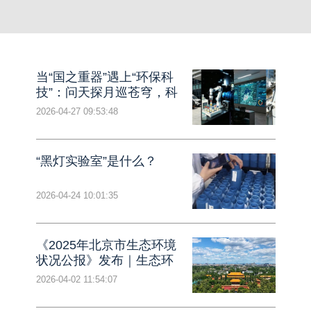
当“国之重器”遇上“环保科
技”：问天探月巡苍穹，科
技治污守京城
2026-04-27 09:53:48
“黑灯实验室”是什么？
2026-04-24 10:01:35
《2025年北京市生态环境
状况公报》发布｜生态环
境质量实现里程碑式突破
2026-04-02 11:54:07
美丽北京建设迈出坚实步
伐