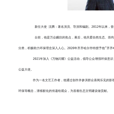
    新任大使 
沈腾：著名演员、导演和编剧。2012年以来，
    台前，他是万众瞩目的焦点，幕后，他关爱自然生态、崇尚绿色生活。在真人秀节目中，带领“麻花家族”发出节水号召、普及垃圾
分类，积极助力环保理念深入人心。2020年齐齐哈尔市特授予他“齐
   2021年加入《万物闪耀》公益活动，倡导公众增强环保意识，守护大自然，守护生物多样之美。2022年被聘为第九届北京生态环境
公益大使。
   作为一名文艺工作者，他通过创作并参演群众喜闻乐见的影视剧题材，于细微处倡导生态环保理念，把节约用水、垃圾分类，助力
环保等概念，潜移默化的传递给观众，为首都生态文明建设做贡献。