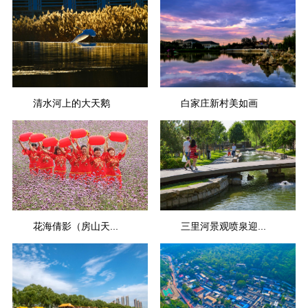
何嵘
丁帮学
清水河上的大天鹅
白家庄新村美如画
池淳
李治国
花海倩影（房山天...
三里河景观喷泉迎...
凌福平
张妙茵