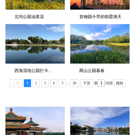
北坞公园油菜花
首钢园今早的朝霞满天
西海湿地公园打卡...
两山公园暮春
上页
1
2
3
4
5
...
36
下页
第
/36页
跳转