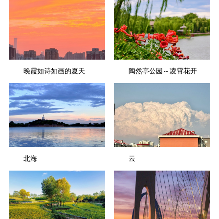
晚霞如诗如画的夏天
陶然亭公园～凌霄花开
北海
云