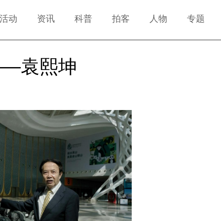
活动
资讯
科普
拍客
人物
专题
——袁熙坤