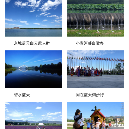
京城蓝天白云惹人醉
小青河畔白鹭多
碧水蓝天
同在蓝天阔步行