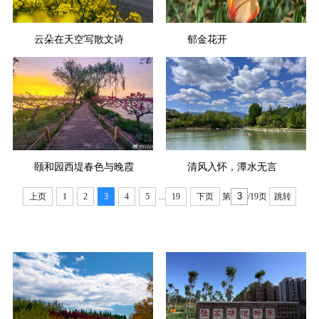
云朵在天空写散文诗
郁金花开
颐和园西堤春色与晚霞
清风入怀，潭水无言
上页
1
2
3
4
5
...
19
下页
第
/19页
跳转