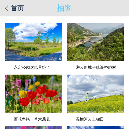
拍客
首页
永定公园这风景绝了
密云新城子镇遥桥峪村
百花争艳，草木葱茏
温榆河云上梯田