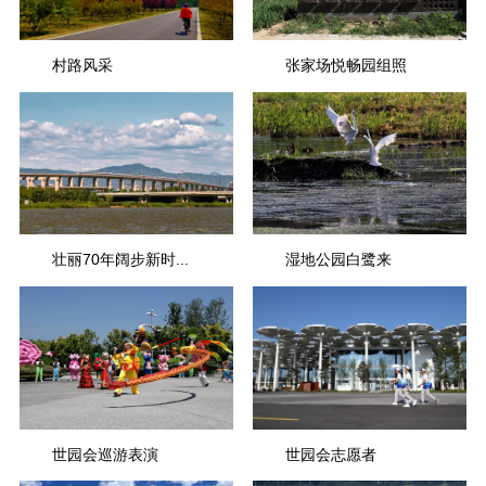
村路风采
张家场悦畅园组照
周明星
壮丽70年阔步新时...
湿地公园白鹭来
赵贵春
常劲松
世园会巡游表演
世园会志愿者