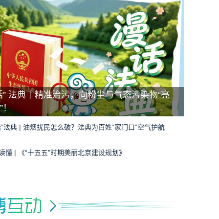
话” 法典｜精准治污，向粉尘与气态污染物“亮
”！
话”法典 | 油烟扰民怎么破？法典为百姓“家门口”空气护航
读懂 | 《“十五五”时期美丽北京建设规划》