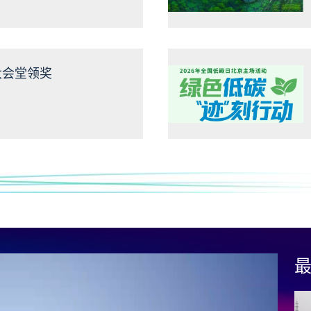
理 持续深入打好碧水
大会堂领奖