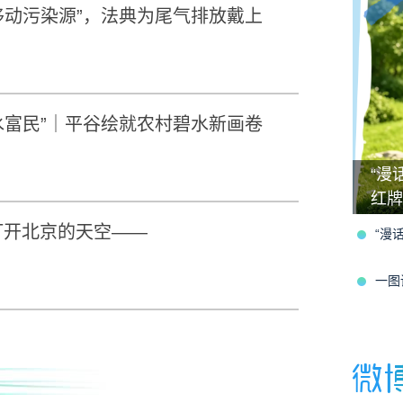
“移动污染源”，法典为尾气排放戴上
兴水富民”｜平谷绘就农村碧水新画卷
“漫
红牌
打开北京的天空——
“漫
一图