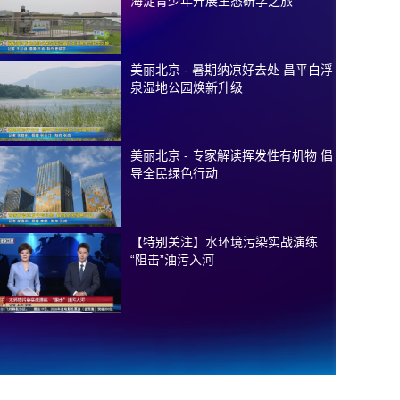
海淀青少年开展生态研学之旅
美丽北京 - 暑期纳凉好去处 昌平白浮
泉湿地公园焕新升级
美丽北京 - 专家解读挥发性有机物 倡
导全民绿色行动
【特别关注】水环境污染实战演练
“阻击”油污入河