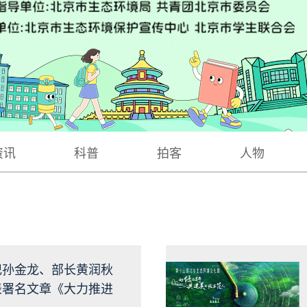
资讯
科普
拍客
人物
记孙金龙、部长黄润秋
表署名文章《大力推进