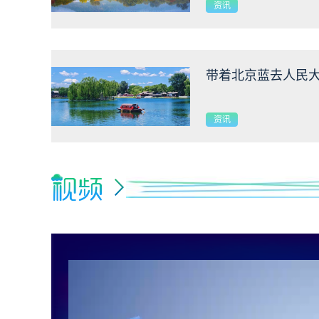
群众身边水体保护治
资讯
保卫战》
带着北京蓝去人民
资讯