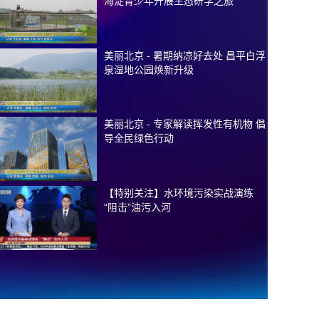
海淀青少年开展生态研学之旅
美丽北京 - 暑期纳凉好去处 昌平白浮
泉湿地公园焕新升级
美丽北京 - 专家解读挥发性有机物 倡
导全民绿色行动
【特别关注】水环境污染实战演练
“阻击”油污入河