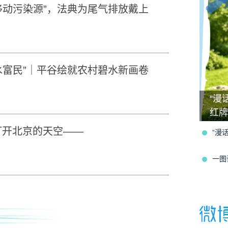
“移动污染源”，法典为尾气排放戴上
兴水富民”｜平谷绘就农村碧水新画卷
“漫
红牌
打开北京的天空——
“漫
一图