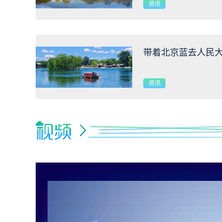
群众身边水体保护治
资讯
保卫战》
带着北京蓝去人民
资讯