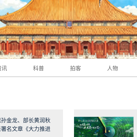
资讯
科普
拍客
人物
记孙金龙、部长黄润秋
表署名文章《大力推进