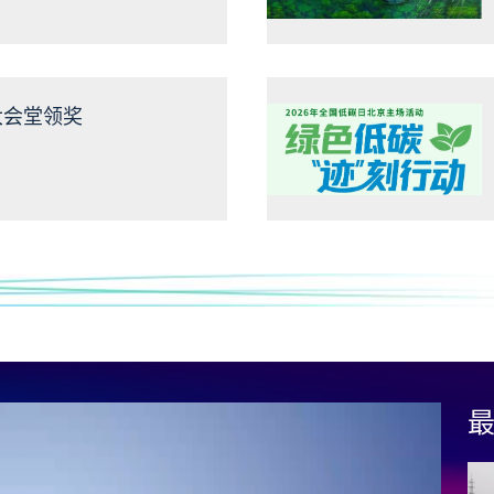
理 持续深入打好碧水
大会堂领奖