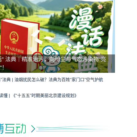
话” 法典｜精准治污，向粉尘与气态污染物“亮
”！
话”法典 | 油烟扰民怎么破？法典为百姓“家门口”空气护航
读懂 | 《“十五五”时期美丽北京建设规划》